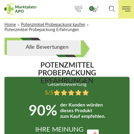
0
Home
Potenzmittel Probepackung kaufen
>
>
Potenzmittel Probepackung Erfahrungen
Alle Bewertungen
POTENZMITTEL
PROBEPACKUNG
ERFAHRUNGEN
Gesamtbewertung
5/5
der Kunden würden
90%
dieses Produkt
zum Kauf empfehlen.
IHRE MEINUNG