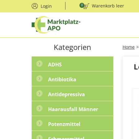
0
Warenkorb leer
Login
Kategorien
Home
>
ADHS
L
Antibiotika
Antidepressiva
Haarausfall Männer
Potenzmittel
Schmerzmittel