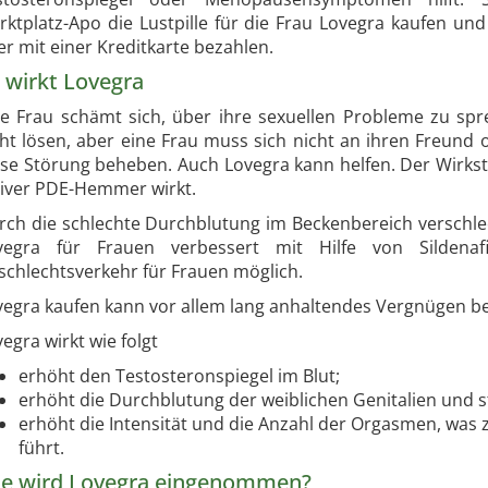
rktplatz-Apo die Lustpille für die Frau Lovegra kaufen un
r mit einer Kreditkarte bezahlen.
 wirkt Lovegra
ne Frau schämt sich, über ihre sexuellen Probleme zu s
cht lösen, aber eine Frau muss sich nicht an ihren Freun
ese Störung beheben. Auch Lovegra kann helfen. Der Wirkstof
tiver PDE-Hemmer wirkt.
rch die schlechte Durchblutung im Beckenbereich verschlech
vegra für Frauen verbessert mit Hilfe von Silden
schlechtsverkehr für Frauen möglich.
vegra kaufen kann vor allem lang anhaltendes Vergnügen b
egra wirkt wie folgt
erhöht den Testosteronspiegel im Blut;
erhöht die Durchblutung der weiblichen Genitalien und st
erhöht die Intensität und die Anzahl der Orgasmen, was 
führt.
e wird Lovegra eingenommen?