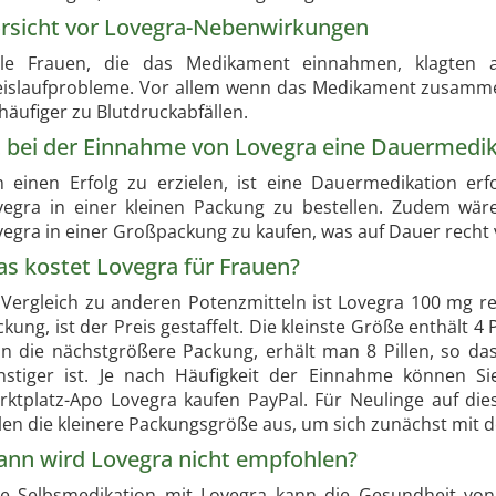
rsicht vor Lovegra-Nebenwirkungen
ele Frauen, die das Medikament einnahmen, klagten 
eislaufprobleme. Vor allem wenn das Medikament zusamm
häufiger zu Blutdruckabfällen.
t bei der Einnahme von Lovegra eine Dauermedika
 einen Erfolg zu erzielen, ist eine Dauermedikation erfo
vegra in einer kleinen Packung zu bestellen. Zudem wäre 
egra in einer Großpackung zu kaufen, was auf Dauer recht vo
s kostet Lovegra für Frauen?
 Vergleich zu anderen Potenzmitteln ist Lovegra 100 mg r
kung, ist der Preis gestaffelt. Die kleinste Größe enthält 4 
n die nächstgrößere Packung, erhält man 8 Pillen, so dass
nstiger ist. Je nach Häufigkeit der Einnahme können S
rktplatz-Apo Lovegra kaufen PayPal. Für Neulinge auf die
llen die kleinere Packungsgröße aus, um sich zunächst mit
nn wird Lovegra nicht empfohlen?
ne Selbsmedikation mit Lovegra kann die Gesundheit von