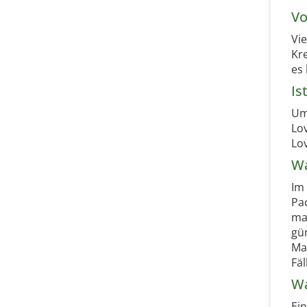
Vo
Vi
Kr
es 
Is
Um
Lo
Lov
Wa
Im
Pac
ma
gü
Ma
Fä
Wa
Ei