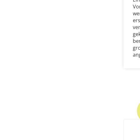
Vo
we
er
ve
ge
be
gr
an