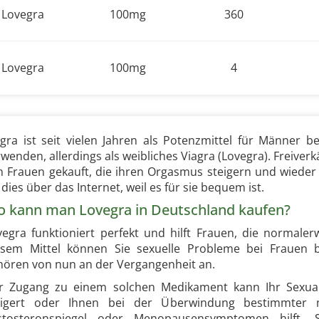
Lovegra
100mg
360
Lovegra
100mg
4
agra ist seit vielen Jahren als Potenzmittel für Männer 
rwenden, allerdings als weibliches Viagra (Lovegra). Freive
n Frauen gekauft, die ihren Orgasmus steigern und wieder
 dies über das Internet, weil es für sie bequem ist.
 kann man Lovegra in Deutschland kaufen?
vegra funktioniert perfekt und hilft Frauen, die norma
esem Mittel können Sie sexuelle Probleme bei Frauen b
hören von nun an der Vergangenheit an.
r Zugang zu einem solchen Medikament kann Ihr Sexuall
eigert oder Ihnen bei der Überwindung bestimmter m
stosteronspiegel oder Menopausensymptomen hilft.