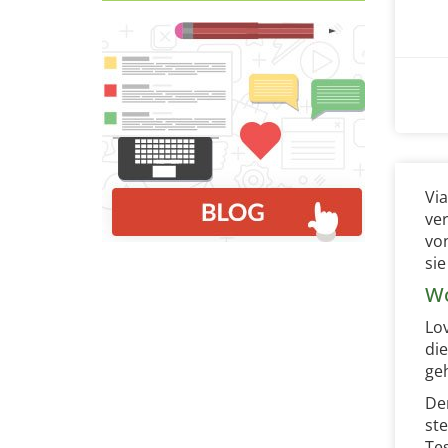
Vi
ve
vo
sie
Wo
Lo
di
ge
De
st
Te