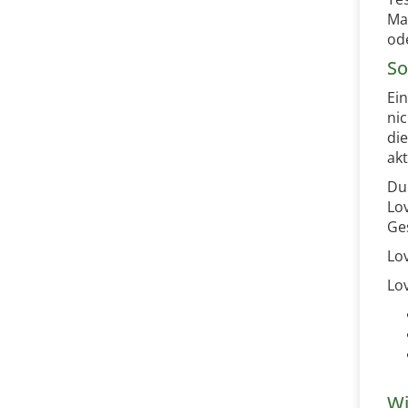
Ma
ode
So
Ei
ni
di
ak
Du
Lo
Ge
Lo
Lov
Wi