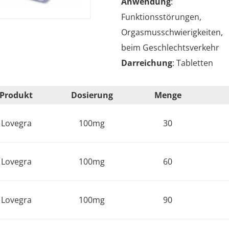
Anwendung
: sex
Funktionsstörungen,
Orgasmusschwierigkeite
beim Geschlechtsverkehr
Darreichung
: Tabletten
Produkt
Dosierung
Menge
Lovegra
100mg
30
Lovegra
100mg
60
Lovegra
100mg
90