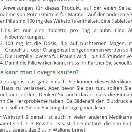
e Anweisungen für dieses Produkt, auf der einen Seite
nnahme von Potenzmitteln für Männer. Auf der anderen Seit
er Pille sind 100 mg des Wirkstoffs enthalten. Eine Tablette 
Es ist nur eine Tablette pro Tag erlaubt. Eine 
Nebenwirkungen.
100 mg ist die Dosis, die auf nüchternen Magen, mi
Grapefruit- oder Orangensaft eingenommen werden sollt
Die Lustpille Lovegra für Frauen wird 1 bis 1,5 Stunden
Damit die Pille wirken kann, muss Ihr Partner Sie sexuell 
e kann man Lovegra kaufen?
utzutage ist das ganz einfach. Sie können dieses Medikam
r Haus zu verlassen. Aber bevor Sie das tun, sollten Sie
nnehmen dürfen. Denken Sie auch daran, dass die Einnahme
nn Sie Herzprobleme haben. Da Sildenafil den Blutdruck 
en, sollten Sie die Packungsbeilage genau lesen.
r Wirkstoff Sildenafil ist auch in vielen anderen Medikam
annt sind, z. B. Revatio. Das ist die Substanz, die den Bl
en zu sagen, das Blut in Wallung bringt.