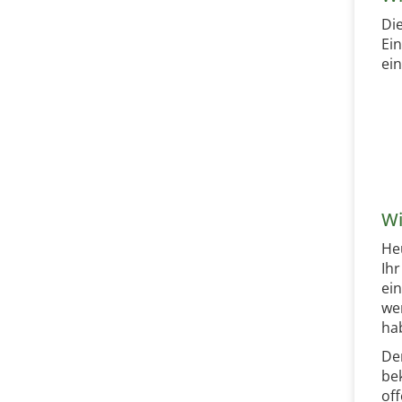
Di
Ei
ein
Wi
He
Ih
ei
we
hab
De
bek
off