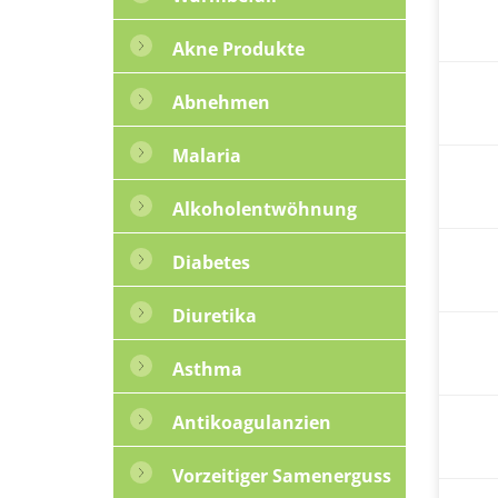
Akne Produkte
Abnehmen
Malaria
Alkoholentwöhnung
Diabetes
Diuretika
Asthma
Antikoagulanzien
Vorzeitiger Samenerguss