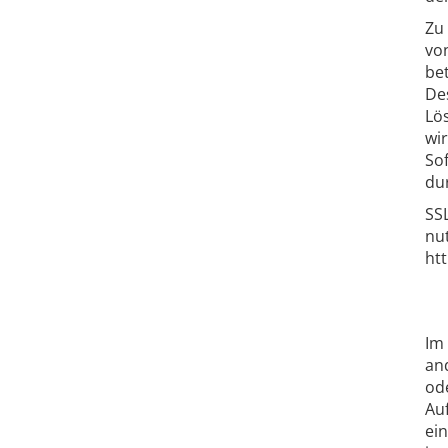
Zu
vo
be
De
Lö
wi
So
du
SS
nu
htt
Im
an
od
Au
ei