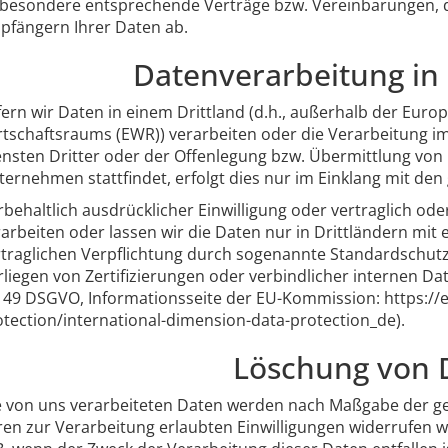
sbesondere entsprechende Verträge bzw. Vereinbarungen, d
pfängern Ihrer Daten ab.
Datenverarbeitung in 
fern wir Daten in einem Drittland (d.h., außerhalb der Eur
rtschaftsraums (EWR)) verarbeiten oder die Verarbeitung
ensten Dritter oder der Offenlegung bzw. Übermittlung von
ternehmen stattfindet, erfolgt dies nur im Einklang mit den
behaltlich ausdrücklicher Einwilligung oder vertraglich ode
rarbeiten oder lassen wir die Daten nur in Drittländern mi
rtraglichen Verpflichtung durch sogenannte Standardschut
liegen von Zertifizierungen oder verbindlicher internen Da
s 49 DSGVO, Informationsseite der EU-Kommission: https://e
otection/international-dimension-data-protection_de).
Löschung von 
e von uns verarbeiteten Daten werden nach Maßgabe der ge
ren zur Verarbeitung erlaubten Einwilligungen widerrufen w