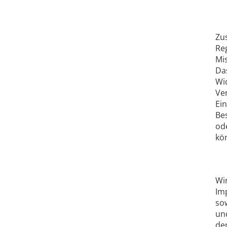
Zu
Re
Mi
Da
Wi
Ve
Ein
Be
od
kö
Wi
Im
so
un
de