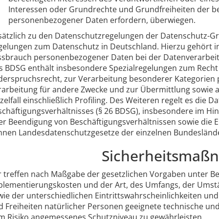
Interessen oder Grundrechte und Grundfreiheiten der be
personenbezogener Daten erfordern, überwiegen.
sätzlich zu den Datenschutzregelungen der Datenschutz-G
gelungen zum Datenschutz in Deutschland. Hierzu gehört 
ssbrauch personenbezogener Daten bei der Datenverarbei
s BDSG enthält insbesondere Spezialregelungen zum Recht 
derspruchsrecht, zur Verarbeitung besonderer Kategorien
rarbeitung für andere Zwecke und zur Übermittlung sowie 
zelfall einschließlich Profiling. Des Weiteren regelt es die
schäftigungsverhältnisses (§ 26 BDSG), insbesondere im Hi
er Beendigung von Beschäftigungsverhältnissen sowie die Ei
nnen Landesdatenschutzgesetze der einzelnen Bundesländ
Sicherheitsmaß
r treffen nach Maßgabe der gesetzlichen Vorgaben unter Be
plementierungskosten und der Art, des Umfangs, der Umst
wie der unterschiedlichen Eintrittswahrscheinlichkeiten u
d Freiheiten natürlicher Personen geeignete technische u
m Risiko angemessenes Schutzniveau zu gewährleisten.