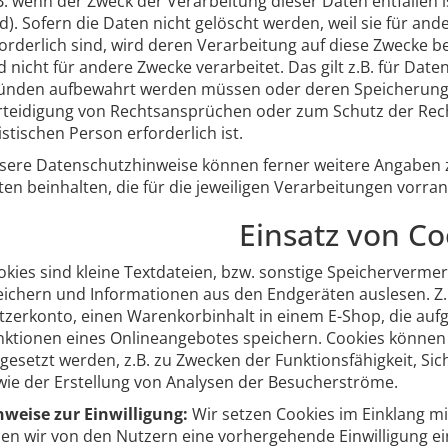
B. wenn der Zweck der Verarbeitung dieser Daten entfallen i
d). Sofern die Daten nicht gelöscht werden, weil sie für an
orderlich sind, wird deren Verarbeitung auf diese Zwecke b
 nicht für andere Zwecke verarbeitet. Das gilt z.B. für Date
ünden aufbewahrt werden müssen oder deren Speicherung
rteidigung von Rechtsansprüchen oder zum Schutz der Rech
istischen Person erforderlich ist.
sere Datenschutzhinweise können ferner weitere Angaben
en beinhalten, die für die jeweiligen Verarbeitungen vorran
Einsatz von Co
okies sind kleine Textdateien, bzw. sonstige Speicherverme
eichern und Informationen aus den Endgeräten auslesen. Z.
tzerkonto, einen Warenkorbinhalt in einem E-Shop, die auf
nktionen eines Onlineangebotes speichern. Cookies können
ngesetzt werden, z.B. zu Zwecken der Funktionsfähigkeit, S
wie der Erstellung von Analysen der Besucherströme.
nweise zur Einwilligung:
Wir setzen Cookies im Einklang mi
len wir von den Nutzern eine vorhergehende Einwilligung ein