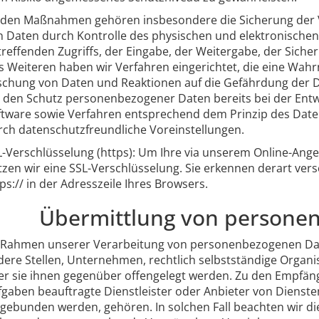
 den Maßnahmen gehören insbesondere die Sicherung der Ver
n Daten durch Kontrolle des physischen und elektronischen
treffenden Zugriffs, der Eingabe, der Weitergabe, der Siche
s Weiteren haben wir Verfahren eingerichtet, die eine Wah
schung von Daten und Reaktionen auf die Gefährdung der D
r den Schutz personenbezogener Daten bereits bei der Ent
ftware sowie Verfahren entsprechend dem Prinzip des Date
rch datenschutzfreundliche Voreinstellungen.
L-Verschlüsselung (https): Um Ihre via unserem Online-Ang
tzen wir eine SSL-Verschlüsselung. Sie erkennen derart ver
ps:// in der Adresszeile Ihres Browsers.
Übermittlung von persone
 Rahmen unserer Verarbeitung von personenbezogenen Dat
dere Stellen, Unternehmen, rechtlich selbstständige Organi
er sie ihnen gegenüber offengelegt werden. Zu den Empfänge
fgaben beauftragte Dienstleister oder Anbieter von Diensten
ngebunden werden, gehören. In solchen Fall beachten wir d