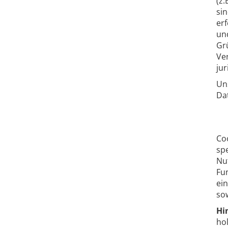
(z.
sin
erf
und
Gr
Ve
jur
Un
Dat
Co
sp
Nu
Fu
ei
so
Hi
ho