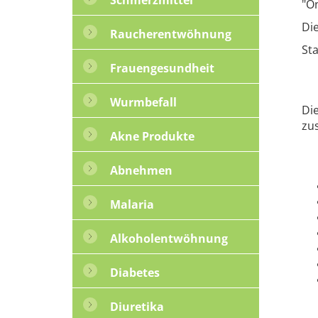
"O
Die
Raucherentwöhnung
Sta
Frauengesundheit
Wurmbefall
Di
zu
Akne Produkte
Abnehmen
Malaria
Alkoholentwöhnung
Diabetes
Diuretika