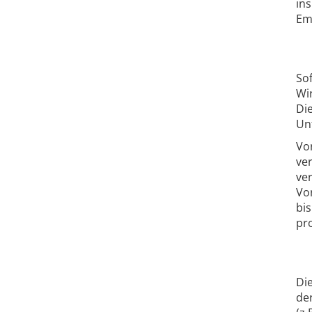
in
Em
So
Wi
Di
Un
Vor
ve
ve
Vor
bi
pr
Di
de