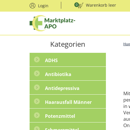
0
Warenkorb leer
Login
Kategorien
Ho
ADHS
Antibiotika
Antidepressiva
Mi
pe
Haarausfall Männer
in
Ve
Potenzmittel
au
On
Schmerzmittel