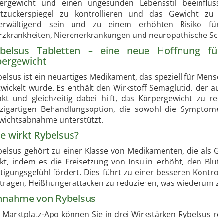
ergewicht und einen ungesunden Lebensstil beeinflus
utzuckerspiegel zu kontrollieren und das Gewicht zu 
erwältigend sein und zu einem erhöhten Risiko fü
rzkrankheiten, Nierenerkrankungen und neuropathische S
belsus Tabletten – eine neue Hoffnung f
ergewicht
belsus ist ein neuartiges Medikament, das speziell für Me
twickelt wurde. Es enthält den Wirkstoff Semaglutid, der a
nkt und gleichzeitig dabei hilft, das Körpergewicht zu r
nzigartigen Behandlungsoption, die sowohl die Symptome
wichtsabnahme unterstützt.
e wirkt Rybelsus?
belsus gehört zu einer Klasse von Medikamenten, die als 
rkt, indem es die Freisetzung von Insulin erhöht, den Blu
ttigungsgefühl fördert. Dies führt zu einer besseren Kontr
itragen, Heißhungerattacken zu reduzieren, was wiederum 
nnahme von Rybelsus
i Marktplatz-Apo können Sie in drei Wirkstärken Rybelsus 