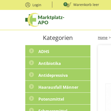
0
Warenkorb leer
Login
Kategorien
Home
>
ADHS
Antibiotika
Antidepressiva
Haarausfall Männer
Potenzmittel
Schmerzmittel