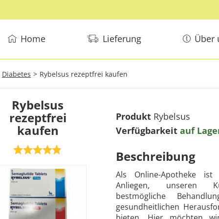
Home
Lieferung
Über 
Diabetes
>
Rybelsus rezeptfrei kaufen
Rybelsus
rezeptfrei
Produkt
Rybelsus
kaufen
Verfügbarkeit
auf Lage
Beschreibung
Als Online-Apotheke is
Anliegen, unseren 
bestmögliche Behandlu
gesundheitlichen Herausf
bieten. Hier möchten wi