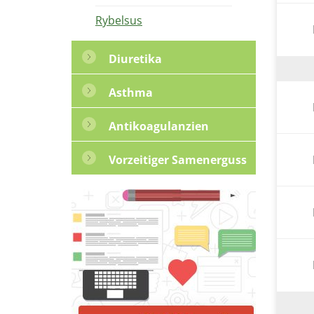
Rybelsus
Diuretika
Asthma
Antikoagulanzien
Vorzeitiger Samenerguss