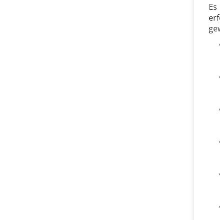
Es
er
gew