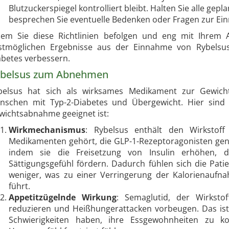
Blutzuckerspiegel kontrolliert bleibt. Halten Sie alle gep
besprechen Sie eventuelle Bedenken oder Fragen zur Ei
dem Sie diese Richtlinien befolgen und eng mit Ihrem 
stmöglichen Ergebnisse aus der Einnahme von Rybelsus 
abetes verbessern.
belsus zum Abnehmen
belsus hat sich als wirksames Medikament zur Gewicht
nschen mit Typ-2-Diabetes und Übergewicht. Hier sind 
wichtsabnahme geeignet ist:
Wirkmechanismus
: Rybelsus enthält den Wirkstoff
Medikamenten gehört, die GLP-1-Rezeptoragonisten ge
indem sie die Freisetzung von Insulin erhöhen, 
Sättigungsgefühl fördern. Dadurch fühlen sich die Pati
weniger, was zu einer Verringerung der Kalorienaufna
führt.
Appetitzügelnde Wirkung
: Semaglutid, der Wirksto
reduzieren und Heißhungerattacken vorbeugen. Das ist 
Schwierigkeiten haben, ihre Essgewohnheiten zu ko