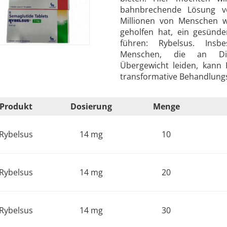
bahnbrechende Lösung vor
Millionen von Menschen w
geholfen hat, ein gesünd
führen: Rybelsus. Insb
Menschen, die an Di
Übergewicht leiden, kann 
transformative Behandlungs
Produkt
Dosierung
Menge
Rybelsus
14 mg
10
Rybelsus
14 mg
20
Rybelsus
14 mg
30