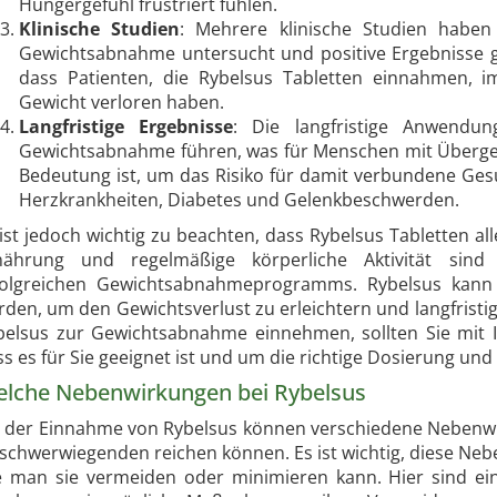
Hungergefühl frustriert fühlen.
Klinische Studien
: Mehrere klinische Studien haben
Gewichtsabnahme untersucht und positive Ergebnisse gez
dass Patienten, die Rybelsus Tabletten einnahmen, i
Gewicht verloren haben.
Langfristige Ergebnisse
: Die langfristige Anwendu
Gewichtsabnahme führen, was für Menschen mit Überge
Bedeutung ist, um das Risiko für damit verbundene Gesu
Herzkrankheiten, Diabetes und Gelenkbeschwerden.
 ist jedoch wichtig zu beachten, dass Rybelsus Tabletten a
nährung und regelmäßige körperliche Aktivität sind 
folgreichen Gewichtsabnahmeprogramms. Rybelsus kann a
den, um den Gewichtsverlust zu erleichtern und langfristig 
belsus zur Gewichtsabnahme einnehmen, sollten Sie mit I
ss es für Sie geeignet ist und um die richtige Dosierung u
lche Nebenwirkungen bei Rybelsus
i der Einnahme von Rybelsus können verschiedene Nebenwir
 schwerwiegenden reichen können. Es ist wichtig, diese Ne
e man sie vermeiden oder minimieren kann. Hier sind ei