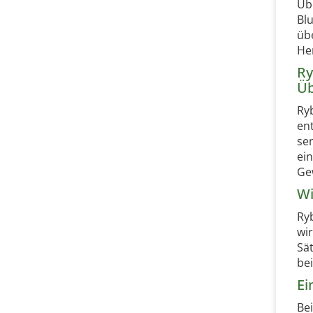
Üb
Bl
üb
He
Ry
Üb
Ry
en
se
ei
Ge
Wi
Ry
wi
Sä
be
Ei
Be