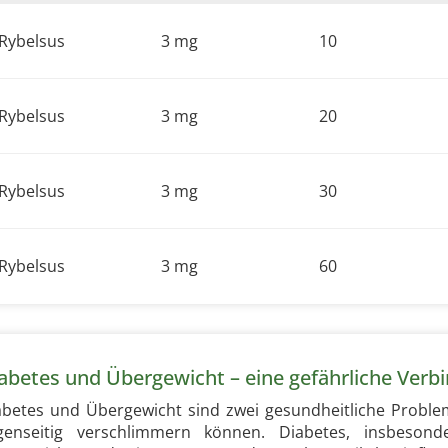
Rybelsus
3 mg
10
Rybelsus
3 mg
20
Rybelsus
3 mg
30
Rybelsus
3 mg
60
abetes und Übergewicht – eine gefährliche Verb
abetes und Übergewicht sind zwei gesundheitliche Proble
genseitig verschlimmern können. Diabetes, insbesond