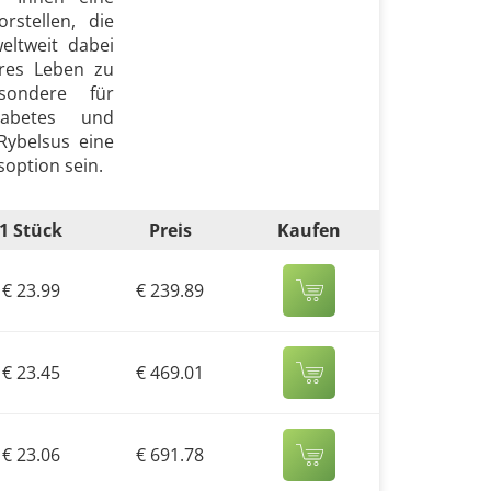
stellen, die
eltweit dabei
eres Leben zu
esondere für
abetes und
Rybelsus eine
option sein.
1 Stück
Preis
Kaufen
€ 23.99
€ 239.89
€ 23.45
€ 469.01
€ 23.06
€ 691.78