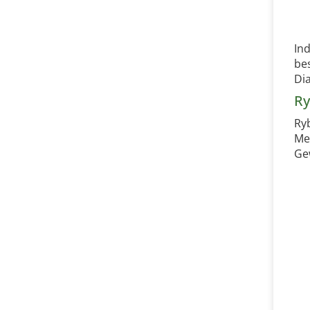
In
be
Di
Ry
Ry
Me
Ge