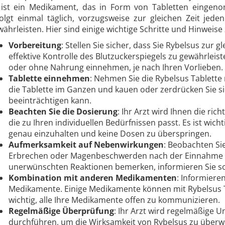
 ist ein Medikament, das in Form von Tabletten eingen
folgt einmal täglich, vorzugsweise zur gleichen Zeit jed
ährleisten. Hier sind einige wichtige Schritte und Hinweis
Vorbereitung
: Stellen Sie sicher, dass Sie Rybelsus zur
effektive Kontrolle des Blutzuckerspiegels zu gewährleis
oder ohne Nahrung einnehmen, je nach Ihren Vorlieben.
Tablette einnehmen
: Nehmen Sie die Rybelsus Tablette
die Tablette im Ganzen und kauen oder zerdrücken Sie sie
beeinträchtigen kann.
Beachten Sie die Dosierung
: Ihr Arzt wird Ihnen die ri
die zu Ihren individuellen Bedürfnissen passt. Es ist wic
genau einzuhalten und keine Dosen zu überspringen.
Aufmerksamkeit auf Nebenwirkungen
: Beobachten Si
Erbrechen oder Magenbeschwerden nach der Einnahme v
unerwünschten Reaktionen bemerken, informieren Sie sof
Kombination mit anderen Medikamenten
: Informiere
Medikamente. Einige Medikamente können mit Rybelsus Ta
wichtig, alle Ihre Medikamente offen zu kommunizieren.
Regelmäßige Überprüfung
: Ihr Arzt wird regelmäßige 
durchführen, um die Wirksamkeit von Rybelsus zu überwa