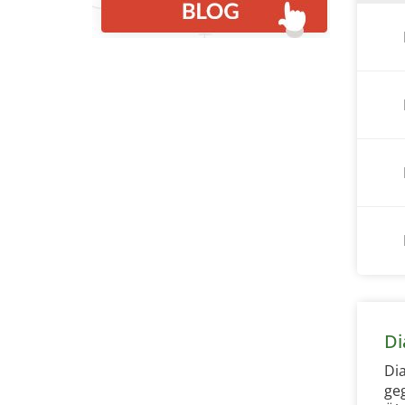
Di
Di
ge