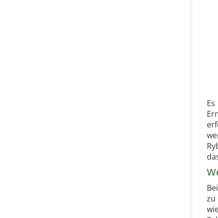
Es
Er
er
wer
Ry
da
We
Be
zu
wi