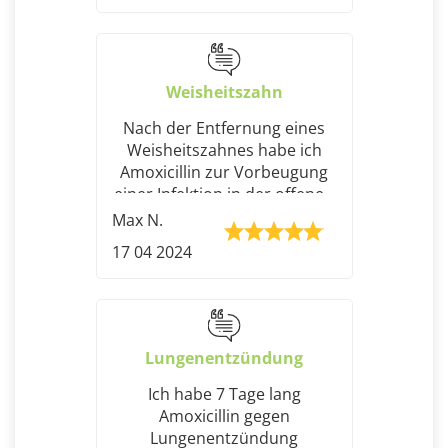
Tag war der Ausschlag
intensiver, mein Gesicht war
extrem angeschwollen.
Weisheitszahn
Nach der Entfernung eines
Weisheitszahnes habe ich
Amoxicillin zur Vorbeugung
einer Infektion in der offenen
Höhle des Zahnfleisches
Max N.
bekommen. Das ist ein ganz
17 04 2024
normales Antibiotikum. Ich
hatte keine Beschwerden und
konnte sie problemlos in
meinen Alltag integrieren.
Lungenentzündung
Ich habe 7 Tage lang
Amoxicillin gegen
Lungenentzündung