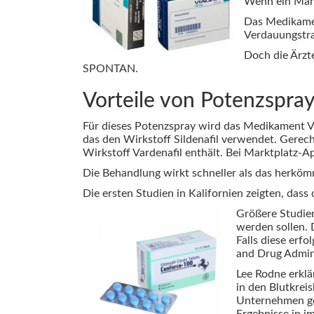
Wenn ein Mann 
Das Medikamen
Verdauungstr
Doch die Ärzt
SPONTAN.
Vorteile von Potenzspr
Für dieses Potenzspray wird das Medikament Va
das den Wirkstoff Sildenafil verwendet. Gerech
Wirkstoff Vardenafil enthält. Bei Marktplatz-
Die Behandlung wirkt schneller als das herkömm
Die ersten Studien in Kalifornien zeigten, dass
Größere Studien
werden sollen. 
Falls diese erf
and Drug Admini
Lee Rodne erklä
in den Blutkrei
Unternehmen geh
Ergebnisse in 