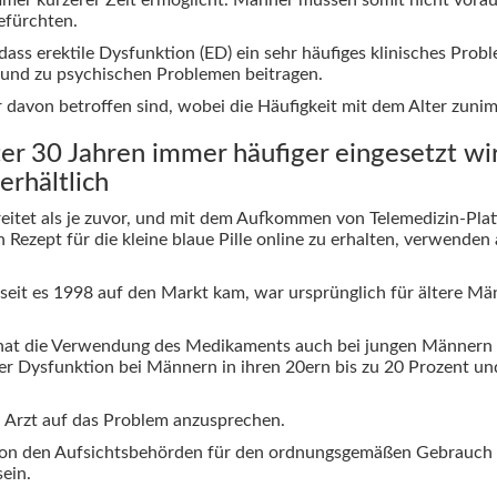
efürchten.
dass erektile Dysfunktion (ED) ein sehr häufiges klinisches Probl
 und zu psychischen Problemen beitragen.
davon betroffen sind, wobei die Häufigkeit mit dem Alter zuni
 30 Jahren immer häufiger eingesetzt wird
erhältlich
breitet als je zuvor, und mit dem Aufkommen von Telemedizin-Pl
in Rezept für die kleine blaue Pille online zu erhalten, verwen
eit es 1998 auf den Markt kam, war ursprünglich für ältere Män
n hat die Verwendung des Medikaments auch bei jungen Männern 
ler Dysfunktion bei Männern in ihren 20ern bis zu 20 Prozent und
n Arzt auf das Problem anzusprechen.
n den Aufsichtsbehörden für den ordnungsgemäßen Gebrauch a
ein.