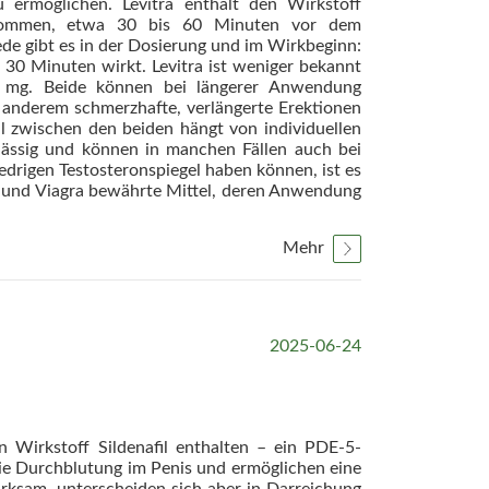
ermöglichen. Levitra enthält den Wirkstoff
ngenommen, etwa 30 bis 60 Minuten vor dem
ede gibt es in der Dosierung und im Wirkbeginn:
30 Minuten wirkt. Levitra ist weniger bekannt
0 mg. Beide können bei längerer Anwendung
 anderem schmerzhafte, verlängerte Erektionen
 zwischen den beiden hängt von individuellen
lässig und können in manchen Fällen auch bei
drigen Testosteronspiegel haben können, ist es
ra und Viagra bewährte Mittel, deren Anwendung
Mehr
2025-06-24
n Wirkstoff Sildenafil enthalten – ein PDE-5-
ie Durchblutung im Penis und ermöglichen eine
irksam, unterscheiden sich aber in Darreichung