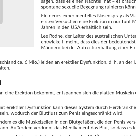
sagen, dass es einen Nachteil hat – es brauc
spontane sexuelle Begegnung ruinieren könn
Ein neues experimentelles Nasenspray als 
ersten Versuchen eine Erektion in nur fünf 
Jahren in den USA erhältlich sein.
Lee Rodne, der Leiter des australischen Unt
entwickelt, meint, dass dies der bedeutendst
Männern bei der Aufrechterhaltung einer Ere
hland ca. 6 Mio.) leiden an erektiler Dysfunktion, d. h. an der
lten.
n
 eine Erektion bekommt, entspannen sich die glatten Muskeln um
it erektiler Dysfunktion kann dieses System durch Herzkrankhe
sein, wodurch der Blutfluss zum Penis eingeschränkt wird.
indem es die Muskelzellen in den Blutgefäßen, die den Penis ver
kann. Außerdem verdünnt das Medikament das Blut, so dass es le