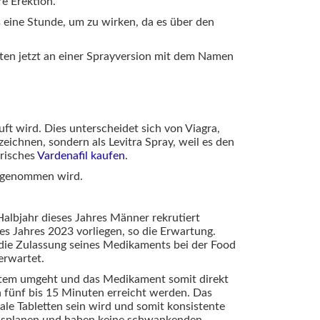
e Erektion.
ine Stunde, um zu wirken, da es über den
ten jetzt an einer Sprayversion mit dem Namen
t wird. Dies unterscheidet sich von Viagra,
eichnen, sondern als Levitra Spray, weil es den
risches
Vardenafil kaufen
.
aufgenommen wird.
albjahr dieses Jahres Männer rekrutiert
des Jahres 2023 vorliegen, so die Erwartung.
, die Zulassung seines Medikaments bei der Food
erwartet.
system umgeht und das Medikament somit direkt
n fünf bis 15 Minuten erreicht werden. Das
le Tabletten sein wird und somit konsistente
ausplanen und haben keine schwankenden