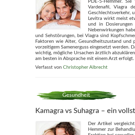
PDE-5-Hemmer. Sie v
Vardenafil, Viagra
Geschlechtsverkehr, u
Levitra wirkt meist e
und in Dosierungen 
Nebenwirkungen haben,
und Sehstörungen, bei Viagra sind Kopfschme
Faktoren wie Alter, Gesundheitszustand und 
vorzeitigem Samenerguss eingesetzt werden. Da
wichtig, mögliche Ursachen ärztlich abzukläre
am besten in Absprache mit einem Arzt erfolgt.
Verfasst von
Christopher Albrecht
Gesundheit
Kamagra vs Suhagra – ein volls
Der Artikel vergleic
Hemmer zur Behandlun
Erektion bei sexuelle