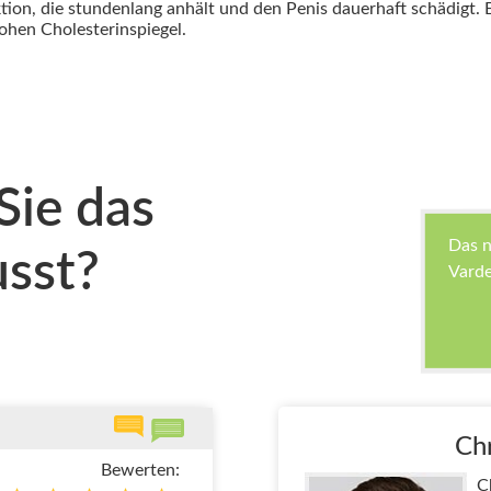
tion, die stundenlang anhält und den Penis dauerhaft schädigt. E
hen Cholesterinspiegel.
Sie das
Das n
sst?
Varde
Chr
Bewerten:
C