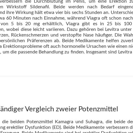
erbessern die Durchblutung im Penis, um eine Erektion zu 
 den Wirkstoff Sildenafil. Beide werden nach Bedarf ei
nd ihre Wirkung hält etwa vier bis sechs Stunden an. Unterschi
twa 60 Minuten nach Einnahme, während Viagra oft schon nach 
von 5 bis 20 mg erhältlich, Viagra gibt es in 25 bis 10
 wobei diese leicht variieren. Dazu gehören bei Levitra unter
rzen, Rückenschmerzen und verstopfte Nase häufiger. Die Wahl
persönlichen Präferenzen ab. Beide Medikamente helfen zuver
 Erektionsprobleme oft auch hormonelle Ursachen wie einen nie
n, um die passende Behandlung zu finden. Insgesamt sind Levit
tändiger Vergleich zweier Potenzmittel
ht die beiden Potenzmittel Kamagra und Suhagra, die beide de
g erektiler Dysfunktion (ED). Beide Medikamente verbessern d
r Erregung. Beide Medikamente sind bei erektiler Dysfunktion w