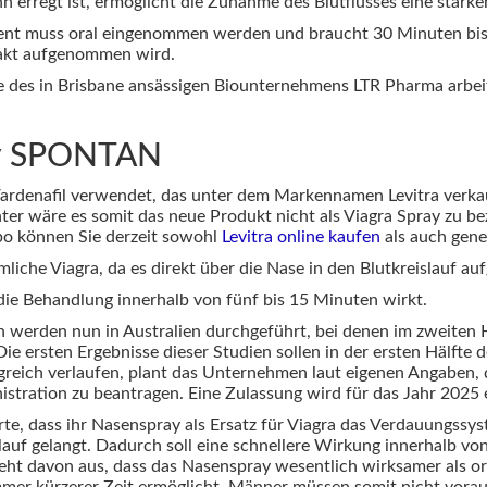
erregt ist, ermöglicht die Zunahme des Blutflusses eine stärker
t muss oral eingenommen werden und braucht 30 Minuten bis e
akt aufgenommen wird.
e des in Brisbane ansässigen Biounternehmens LTR Pharma arbei
ay SPONTAN
rdenafil verwendet, das unter dem Markennamen Levitra verkauf
ter wäre es somit das neue Produkt nicht als Viagra Spray zu bez
Apo können Sie derzeit sowohl
Levitra online kaufen
als auch gene
liche Viagra, da es direkt über die Nase in den Blutkreislauf 
 die Behandlung innerhalb von fünf bis 15 Minuten wirkt.
 werden nun in Australien durchgeführt, bei denen im zweiten H
Die ersten Ergebnisse dieser Studien sollen in der ersten Hälfte 
olgreich verlaufen, plant das Unternehmen laut eigenen Angaben
stration zu beantragen. Eine Zulassung wird für das Jahr 2025 
rte, dass ihr Nasenspray als Ersatz für Viagra das Verdauungs
slauf gelangt. Dadurch soll eine schnellere Wirkung innerhalb vo
t davon aus, dass das Nasenspray wesentlich wirksamer als ora
immer kürzerer Zeit ermöglicht. Männer müssen somit nicht vor