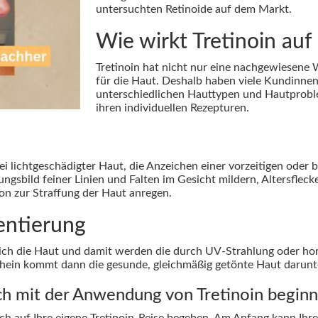
untersuchten Retinoide auf dem Markt.
Wie wirkt Tretinoin auf
Tretinoin hat nicht nur eine nachgewiesene 
für die Haut. Deshalb haben viele Kundinn
unterschiedlichen Hauttypen und Hautproble
ihren individuellen Rezepturen.
ei lichtgeschädigter Haut, die Anzeichen einer vorzeitigen oder 
sbild feiner Linien und Falten im Gesicht mildern, Altersflecke
ion zur Straffung der Haut anregen.
entierung
 sich die Haut und damit werden die durch UV-Strahlung oder h
chein kommt dann die gesunde, gleichmäßig getönte Haut darunt
ch mit der Anwendung von Tretinoin begin
ich auf Ihre eigene Tretinoin-Reise begeben. Am Anfang kann Ihr