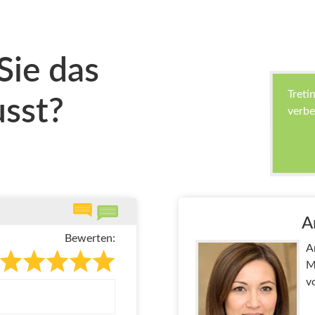
Sie das
Treti
sst?
verbe
A
Bewerten:
A
M
v