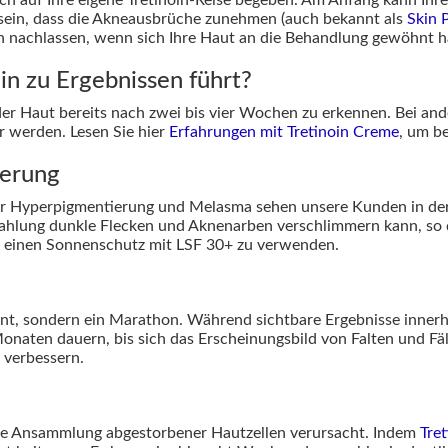
 sein, dass die Akneausbrüche zunehmen (auch bekannt als
Skin 
 nachlassen, wenn sich Ihre Haut an die Behandlung gewöhnt h
oin zu Ergebnissen führt?
er Haut bereits nach zwei bis vier Wochen zu erkennen. Bei an
r werden. Lesen Sie hier
Erfahrungen mit Tretinoin Creme
, um be
ierung
er Hyperpigmentierung und Melasma sehen unsere Kunden in der
rahlung dunkle Flecken und Aknenarben verschlimmern kann, so da
ich einen Sonnenschutz mit LSF 30+ zu verwenden.
rint, sondern ein Marathon. Während sichtbare Ergebnisse inne
Monaten dauern, bis sich das Erscheinungsbild von Falten und Fäl
 verbessern.
eine Ansammlung abgestorbener Hautzellen verursacht. Indem
Tret