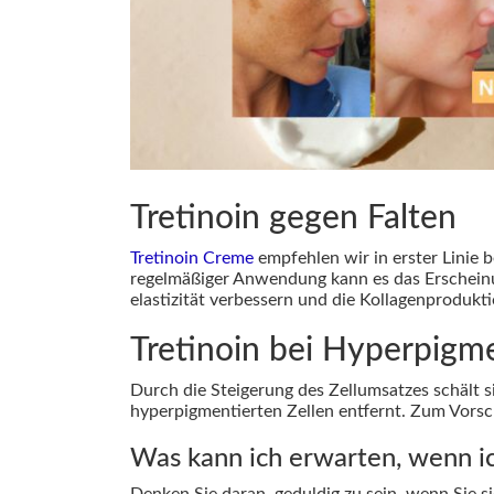
Tretinoin gegen Falten
Tretinoin Creme
empfehlen wir in erster Linie b
regelmäßiger Anwendung kann es das Erscheinung
elastizität verbessern und die Kollagenprodukt
Tretinoin bei Hyperpigm
Durch die Steigerung des Zellumsatzes schält
hyperpigmentierten Zellen entfernt. Zum Vors
Was kann ich erwarten, wenn i
Denken Sie daran, geduldig zu sein, wenn Sie s