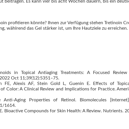
 beitragen. Es kann vier bis acht Wochen dauern, bis ein deutli
noin profitieren könnte? Ihnen zur Verfügung stehen Tretinoin C
, wählrend das Gel stärker ist, um Ihre Hautziele zu erreichen. 
noids in Topical Antiaging Treatments: A Focused Review 
 2022 Oct 11;39(12):5351–75.
 FE, Alexis AF, Stein Gold L, Guenin E. Effects of Topic
of Color: A Clinical Review and Implications for Practice. Ame
ti-Aging Properties of Retinol. Biomolecules [Internet]
1/1614.
 E. Bioactive Compounds for Skin Health: A Review. Nutrients. 2