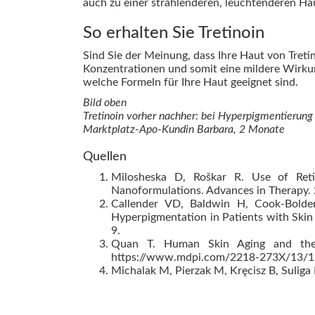
auch zu einer strahlenderen, leuchtenderen Haut
So erhalten Sie Tretinoin
Sind Sie der Meinung, dass Ihre Haut von Treti
Konzentrationen und somit eine mildere Wirkung
welche Formeln für Ihre Haut geeignet sind.
Bild oben
Tretinoin vorher nachher: bei Hyperpigmentierung
Marktplatz-Apo-Kundin Barbara, 2 Monate
Quellen
Milosheska D, Roškar R. Use of Reti
Nanoformulations. Advances in Therapy.
Callender VD, Baldwin H, Cook-Bolden
Hyperpigmentation in Patients with Skin 
9.
Quan T. Human Skin Aging and the An
https://www.mdpi.com/2218-273X/13/1
Michalak M, Pierzak M, Kręcisz B, Suliga