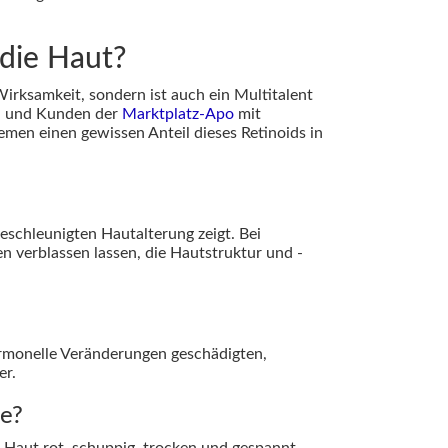
 die Haut?
Wirksamkeit, sondern ist auch ein Multitalent
en und Kunden der
Marktplatz-Apo
mit
men einen gewissen Anteil dieses Retinoids in
beschleunigten Hautalterung zeigt. Bei
n verblassen lassen, die Hautstruktur und -
ormonelle Veränderungen geschädigten,
er.
ne?
e Haut rot, schuppig, trocken und gespannt