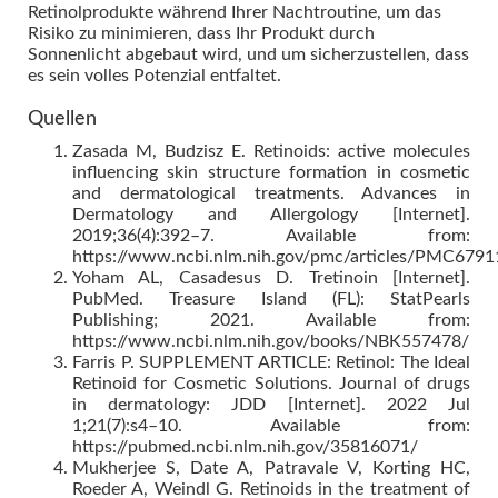
Retinolprodukte während Ihrer Nachtroutine, um das
Risiko zu minimieren, dass Ihr Produkt durch
Sonnenlicht abgebaut wird, und um sicherzustellen, dass
es sein volles Potenzial entfaltet.
Quellen
Zasada M, Budzisz E. Retinoids: active molecules
influencing skin structure formation in cosmetic
and dermatological treatments. Advances in
Dermatology and Allergology [Internet].
2019;36(4):392–7. Available from:
https://www.ncbi.nlm.nih.gov/pmc/articles/PMC6791
Yoham AL, Casadesus D. Tretinoin [Internet].
PubMed. Treasure Island (FL): StatPearls
Publishing; 2021. Available from:
https://www.ncbi.nlm.nih.gov/books/NBK557478/
Farris P. SUPPLEMENT ARTICLE: Retinol: The Ideal
Retinoid for Cosmetic Solutions. Journal of drugs
in dermatology: JDD [Internet]. 2022 Jul
1;21(7):s4–10. Available from:
https://pubmed.ncbi.nlm.nih.gov/35816071/
Mukherjee S, Date A, Patravale V, Korting HC,
Roeder A, Weindl G. Retinoids in the treatment of