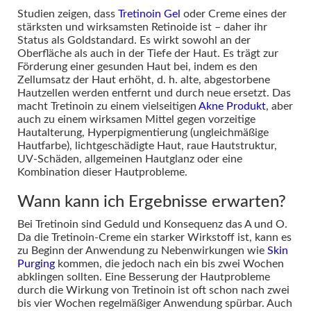
Studien zeigen, dass
Tretinoin Gel
oder Creme eines der
stärksten und wirksamsten Retinoide ist – daher ihr
Status als Goldstandard. Es wirkt sowohl an der
Oberfläche als auch in der Tiefe der Haut. Es trägt zur
Förderung einer gesunden Haut bei, indem es den
Zellumsatz der Haut erhöht, d. h. alte, abgestorbene
Hautzellen werden entfernt und durch neue ersetzt. Das
macht Tretinoin zu einem vielseitigen
Akne Produkt
, aber
auch zu einem wirksamen Mittel gegen vorzeitige
Hautalterung, Hyperpigmentierung (ungleichmäßige
Hautfarbe), lichtgeschädigte Haut, raue Hautstruktur,
UV-Schäden, allgemeinen Hautglanz oder eine
Kombination dieser Hautprobleme.
Wann kann ich Ergebnisse erwarten?
Bei Tretinoin sind Geduld und Konsequenz das A und O.
Da die Tretinoin-Creme ein starker Wirkstoff ist, kann es
zu Beginn der Anwendung zu Nebenwirkungen wie
Skin
Purging
kommen, die jedoch nach ein bis zwei Wochen
abklingen sollten. Eine Besserung der Hautprobleme
durch die Wirkung von Tretinoin ist oft schon nach zwei
bis vier Wochen regelmäßiger Anwendung spürbar. Auch