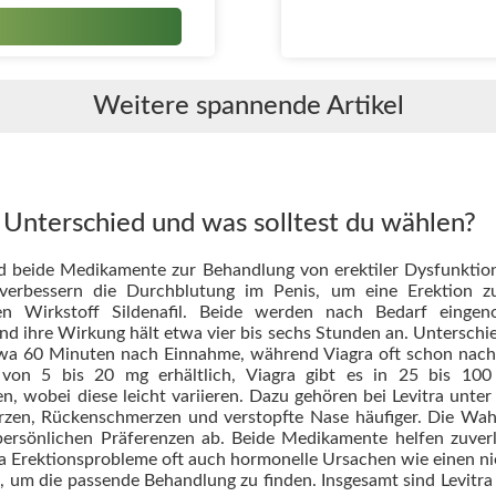
Weitere spannende Artikel
r Unterschied und was solltest du wählen?
nd beide Medikamente zur Behandlung von erektiler Dysfunktion
erbessern die Durchblutung im Penis, um eine Erektion zu 
 den Wirkstoff Sildenafil. Beide werden nach Bedarf ei
nd ihre Wirkung hält etwa vier bis sechs Stunden an. Unterschi
twa 60 Minuten nach Einnahme, während Viagra oft schon nach 
von 5 bis 20 mg erhältlich, Viagra gibt es in 25 bis 10
 wobei diese leicht variieren. Dazu gehören bei Levitra unter
rzen, Rückenschmerzen und verstopfte Nase häufiger. Die Wahl
persönlichen Präferenzen ab. Beide Medikamente helfen zuver
 Erektionsprobleme oft auch hormonelle Ursachen wie einen nie
n, um die passende Behandlung zu finden. Insgesamt sind Levit