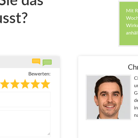
Sie das
Mit Re
sst?
Woche
Wirku
anhäl
Chr
Bewerten:
C
u
G
d
i
n