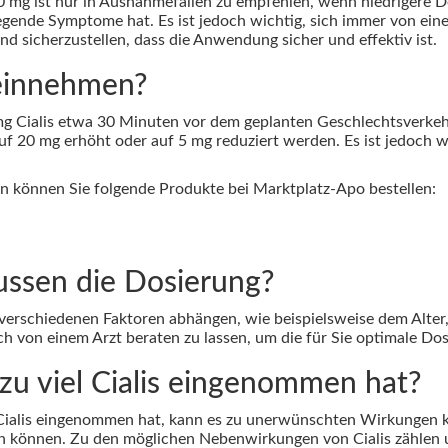
0 mg ist nur in Ausnahmefällen zu empfehlen, wenn niedrigere 
ende Symptome hat. Es ist jedoch wichtig, sich immer von einem
nd sicherzustellen, dass die Anwendung sicher und effektiv ist.
h einnehmen?
mg Cialis etwa 30 Minuten vor dem geplanten Geschlechtsverke
uf 20 mg erhöht oder auf 5 mg reduziert werden. Es ist jedoch wic
en können Sie folgende Produkte bei Marktplatz-Apo bestellen:
ussen die Dosierung?
n verschiedenen Faktoren abhängen, wie beispielsweise dem Alt
h von einem Arzt beraten zu lassen, um die für Sie optimale Dosi
zu viel Cialis eingenommen hat?
Cialis eingenommen hat, kann es zu unerwünschten Wirkungen 
ein können. Zu den möglichen Nebenwirkungen von Cialis zählen