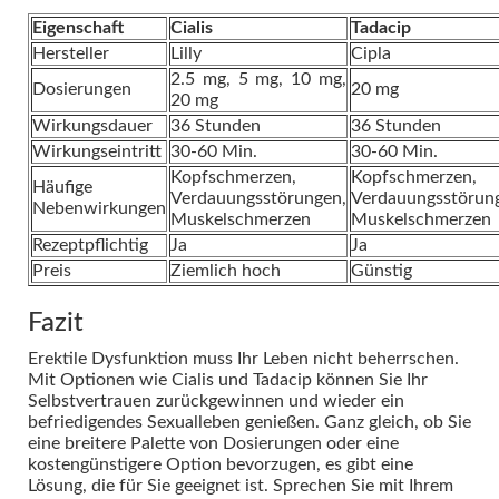
Eigenschaft
Cialis
Tadacip
Hersteller
Lilly
Cipla
2.5 mg, 5 mg, 10 mg,
Dosierungen
20 mg
20 mg
Wirkungsdauer
36 Stunden
36 Stunden
Wirkungseintritt
30-60 Min.
30-60 Min.
Kopfschmerzen,
Kopfschmerzen,
Häufige
Verdauungsstörungen,
Verdauungsstörun
Nebenwirkungen
Muskelschmerzen
Muskelschmerzen
Rezeptpflichtig
Ja
Ja
Preis
Ziemlich hoch
Günstig
Fazit
Erektile Dysfunktion muss Ihr Leben nicht beherrschen.
Mit Optionen wie Cialis und Tadacip können Sie Ihr
Selbstvertrauen zurückgewinnen und wieder ein
befriedigendes Sexualleben genießen. Ganz gleich, ob Sie
eine breitere Palette von Dosierungen oder eine
kostengünstigere Option bevorzugen, es gibt eine
Lösung, die für Sie geeignet ist. Sprechen Sie mit Ihrem