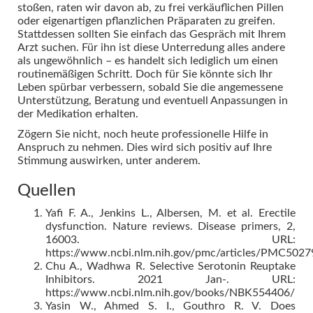
stoßen, raten wir davon ab, zu frei verkäuflichen Pillen
oder eigenartigen pflanzlichen Präparaten zu greifen.
Stattdessen sollten Sie einfach das Gespräch mit Ihrem
Arzt suchen. Für ihn ist diese Unterredung alles andere
als ungewöhnlich – es handelt sich lediglich um einen
routinemäßigen Schritt. Doch für Sie könnte sich Ihr
Leben spürbar verbessern, sobald Sie die angemessene
Unterstützung, Beratung und eventuell Anpassungen in
der Medikation erhalten.
Zögern Sie nicht, noch heute professionelle Hilfe in
Anspruch zu nehmen. Dies wird sich positiv auf Ihre
Stimmung auswirken, unter anderem.
Quellen
Yafi F. A., Jenkins L., Albersen, M. et al. Erectile
dysfunction. Nature reviews. Disease primers, 2,
16003. URL:
https://www.ncbi.nlm.nih.gov/pmc/articles/PMC5027
Chu A., Wadhwa R. Selective Serotonin Reuptake
Inhibitors. 2021 Jan-. URL:
https://www.ncbi.nlm.nih.gov/books/NBK554406/
Yasin W., Ahmed S. I., Gouthro R. V. Does