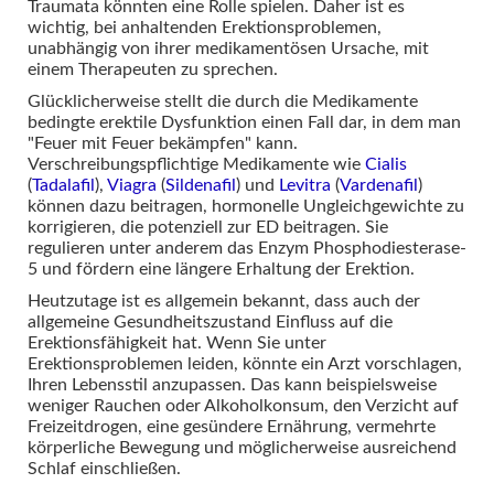
Traumata könnten eine Rolle spielen. Daher ist es
wichtig, bei anhaltenden Erektionsproblemen,
unabhängig von ihrer medikamentösen Ursache, mit
einem Therapeuten zu sprechen.
Glücklicherweise stellt die durch die Medikamente
bedingte erektile Dysfunktion einen Fall dar, in dem man
"Feuer mit Feuer bekämpfen" kann.
Verschreibungspflichtige Medikamente wie
Cialis
(
Tadalafil
),
Viagra
(
Sildenafil
) und
Levitra
(
Vardenafil
)
können dazu beitragen, hormonelle Ungleichgewichte zu
korrigieren, die potenziell zur ED beitragen. Sie
regulieren unter anderem das Enzym Phosphodiesterase-
5 und fördern eine längere Erhaltung der Erektion.
Heutzutage ist es allgemein bekannt, dass auch der
allgemeine Gesundheitszustand Einfluss auf die
Erektionsfähigkeit hat. Wenn Sie unter
Erektionsproblemen leiden, könnte ein Arzt vorschlagen,
Ihren Lebensstil anzupassen. Das kann beispielsweise
weniger Rauchen oder Alkoholkonsum, den Verzicht auf
Freizeitdrogen, eine gesündere Ernährung, vermehrte
körperliche Bewegung und möglicherweise ausreichend
Schlaf einschließen.