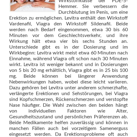
Wirkstoffklasse der PDE-5-
Hemmer. Sie verbessern die
Durchblutung im Penis, um eine
Erektion zu ermöglichen. Levitra enthält den Wirkstoff
Vardenafil, Viagra den Wirkstoff Sildenafil. Beide
werden nach Bedarf eingenommen, etwa 30 bis 60
Minuten vor dem Geschlechtsverkehr, und ihre
Wirkung hält etwa vier bis sechs Stunden an.
Unterschiede gibt es in der Dosierung und im
Wirkbeginn: Levitra wirkt meist etwa 60 Minuten nach
Einnahme, während Viagra oft schon nach 30 Minuten
wirkt. Levitra ist weniger bekannt und in Dosierungen
von 5 bis 20 mg erhältlich, Viagra gibt es in 25 bis 100
mg. Beide können bei längerer Anwendung
Nebenwirkungen haben, wobei diese leicht variieren.
Dazu gehören bei Levitra unter anderem schmerzhafte,
verlängerte Erektionen und Sehstörungen, bei Viagra
sind Kopfschmerzen, Rückenschmerzen und verstopfte
Nase häufiger. Die Wahl zwischen den beiden hängt
von individuellen Faktoren wie Alter,
Gesundheitszustand und persönlichen Präferenzen ab.
Beide Medikamente helfen zuverlässig und können in
manchen Fällen auch bei vorzeitigem Samenerguss
eingesetzt werden. Da Erektionsprobleme oft auch